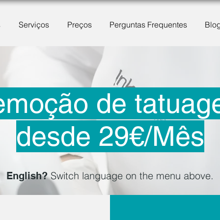
s
Serviços
Preços
Perguntas Frequentes
Blo
emoção de tatuag
desde 29€/Mês
Switch language on the menu above.
English?