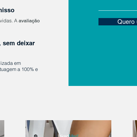
misso
úvidas. A
avaliação
Quero 
, sem deixar
lizada e
m
atuagem a 1
00%
e