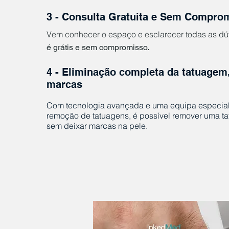
3 - Consulta Gratuita e Sem Compro
Vem conhecer o espaço e
esc
larecer todas as d
é grátis e sem compromisso.
4 -
Eliminação co
mpleta da tatuagem
marcas
Com te
cnologia avançada e uma equipa especia
remoção de tatuagens, é possível remover uma t
se
m deixar marcas na pele.