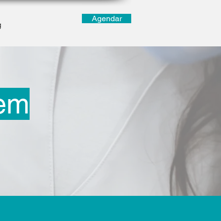
Agendar
g
em