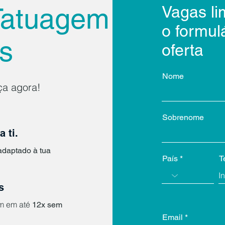
Tatuagem
Vagas li
o formul
s
oferta
Nome
a agora!
Sobrenome
 ti.
adaptado à tua
País
T
s
em em até
12x sem
Email