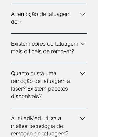
A remoção de uma tatuagem a
laser na InkedMed é um
A remoção de tatuagem
procedimento seguro. Se seguir
dói?
as indicações da Especialista em
Remoção de Tatuagens, não irá
É normal existir algum
ficar cicatrizes ou alterações na
desconforto, mas oferecemos
Existem cores de tatuagem
pele.
anestesia minimizar a sensação.
mais difíceis de remover?
Cores mais escuras são
geralmente mais fáceis e rápidas
Quanto custa uma
de remover, enquanto cores claras
remoção de tatuagem a
podem necessitar de mais
laser? Existem pacotes
sessões.
disponíveis?
Os preços variam consoante o
tamanho da tatuagem. E sim,
A InkedMed utiliza a
existem pacotes disponíveis!
melhor tecnologia de
Consulte os nossos preços aqui.
remoção de tatuagem?