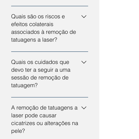
Recomendamos que haja um
intervalo de 45 dias entre cada
Quais são os riscos e
sessão de remoção de tatuagem,
efeitos colaterais
para que haja uma recuperação
associados à remoção de
completa da pele.
tatuagens a laser?
Logo após a realização de uma
sessão de remoção de tatuagem
Quais os cuidados que
pode ter inchaço, vermelhidão e
devo ter a seguir a uma
bolhas na área onde foi feito o
sessão de remoção de
tratamento. Estes sintomas são
tatuagem?
temporários e não irá ficar com
marcas na pele se seguir as
Após cada sessão, mantenha a
indicações da especialista.
área de tratamento limpa,
A remoção de tatuagens a
hidratada e evite a exposição
laser pode causar
solar direta.
cicatrizes ou alterações na
pele?