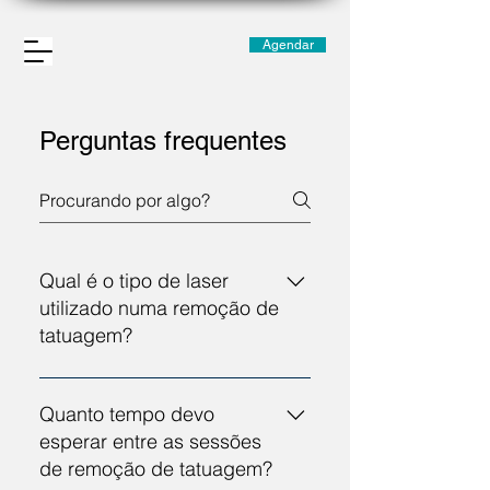
Agendar
Perguntas frequentes
Qual é o tipo de laser
utilizado numa remoção de
tatuagem?
Utilizamos lasers Nd:YAG Q-
switched, que emite pulsos de
Quanto tempo devo
alta energia, fragmentando a tinta
esperar entre as sessões
da tatuagem. É seguro e eficiente.
de remoção de tatuagem?