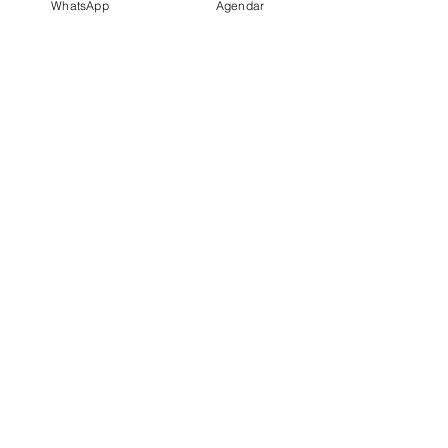
WhatsApp
Agendar
Maria Souza
Especialista em Depilação a Laser
E o nosso espaço!