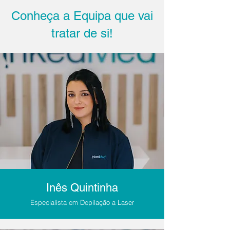
Conheça a Equipa que vai
tratar de si!
Inês Quintinha
Especialista em Depilação a Laser